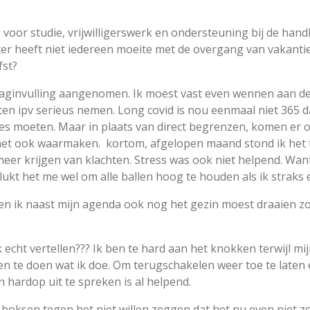
 voor studie, vrijwilligerswerk en ondersteuning bij de hand
ter heeft niet iedereen moeite met de overgang van vakanti
fst?
daginvulling aangenomen. Ik moest vast even wennen aan de 
 ipv serieus nemen. Long covid is nou eenmaal niet 365 dage
ses moeten. Maar in plaats van direct begrenzen, komen er
 het ook waarmaken. kortom, afgelopen maand stond ik het
eer krijgen van klachten. Stress was ook niet helpend. Wan
ukt het me wel om alle ballen hoog te houden als ik straks
 en ik naast mijn agenda ook nog het gezin moest draaien
 echt vertellen??? Ik ben te hard aan het knokken terwijl mijn 
 te doen wat ik doe. Om terugschakelen weer toe te laten 
n hardop uit te spreken is al helpend.
t boksen tegen het niet willen zeggen dat het nu even niet zo