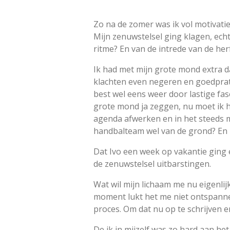
Zo na de zomer was ik vol motivatie
Mijn zenuwstelsel ging klagen, ech
ritme? En van de intrede van de her
Ik had met mijn grote mond extra 
klachten even negeren en goedpraten
best wel eens weer door lastige fa
grote mond ja zeggen, nu moet ik
agenda afwerken en in het steeds m
handbalteam wel van de grond? En l
Dat Ivo een week op vakantie ging
de zenuwstelsel uitbarstingen.
Wat wil mijn lichaam me nu eigenlijk
moment lukt het me niet ontspannen
proces. Om dat nu op te schrijven e
De ik in mijzelf was zo hard aan he