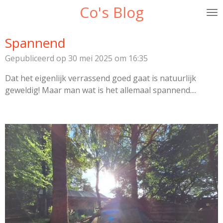
Co's Blog
Ga
direct
naar
Spannend
de
Gepubliceerd op 30 mei 2025 om 16:35
hoofdinhoud
Dat het eigenlijk verrassend goed gaat is natuurlijk
geweldig! Maar man wat is het allemaal spannend....