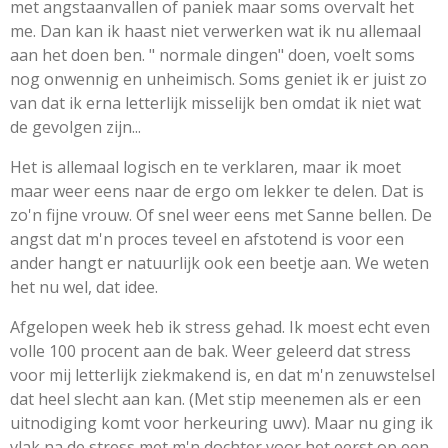
met angstaanvallen of paniek maar soms overvalt het
me. Dan kan ik haast niet verwerken wat ik nu allemaal
aan het doen ben. " normale dingen" doen, voelt soms
nog onwennig en unheimisch. Soms geniet ik er juist zo
van dat ik erna letterlijk misselijk ben omdat ik niet wat
de gevolgen zijn...
Het is allemaal logisch en te verklaren, maar ik moet
maar weer eens naar de ergo om lekker te delen. Dat is
zo'n fijne vrouw. Of snel weer eens met Sanne bellen. De
angst dat m'n proces teveel en afstotend is voor een
ander hangt er natuurlijk ook een beetje aan. We weten
het nu wel, dat idee.
Afgelopen week heb ik stress gehad. Ik moest echt even
volle 100 procent aan de bak. Weer geleerd dat stress
voor mij letterlijk ziekmakend is, en dat m'n zenuwstelsel
dat heel slecht aan kan. (Met stip meenemen als er een
uitnodiging komt voor herkeuring uwv). Maar nu ging ik
vlak na de stress met m'n dochter voor het eerst op een