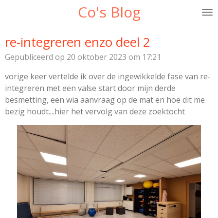
Co's Blog
Ga
direct
naar
re-integreren enzo deel 2
de
Gepubliceerd op 20 oktober 2023 om 17:21
hoofdinhoud
vorige keer vertelde ik over de ingewikkelde fase van re-
integreren met een valse start door mijn derde
besmetting, een wia aanvraag op de mat en hoe dit me
bezig houdt....hier het vervolg van deze zoektocht